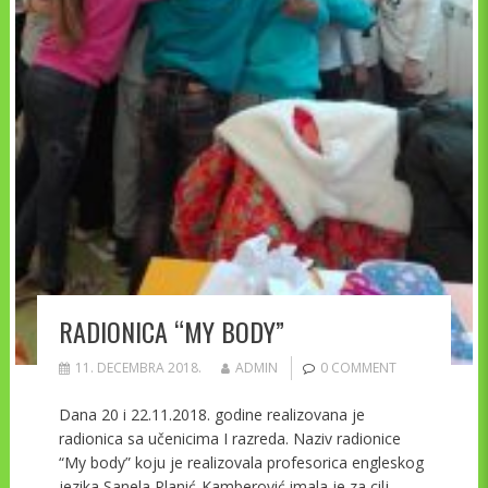
RADIONICA “MY BODY”
11. DECEMBRA 2018.
ADMIN
0 COMMENT
Dana 20 i 22.11.2018. godine realizovana je
radionica sa učenicima I razreda. Naziv radionice
“My body” koju je realizovala profesorica engleskog
jezika Sanela Planić-Kamberović imala je za cilj