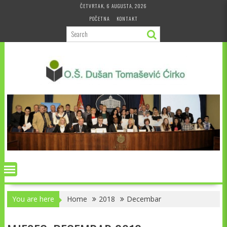
Skip
ČETVRTAK, 6 AUGUSTA, 2026
to
POČETNA
KONTAKT
content
You are here
Home
2018
Decembar