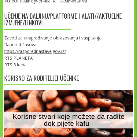
Успеси наших ученика на такмичењима
UČENJE NA DALJINU/PLATFORME I ALATI//AKTUELNE
IZMJENE/LINKOVI
Zavod za unapređivanje obrazovanja i vaspitanja
Rapored časova
https://rasporednastave.gov.rs/
RTS PLANETA
RTS 3 kanal
KORISNO ZA RODITELJEI UČENIKE