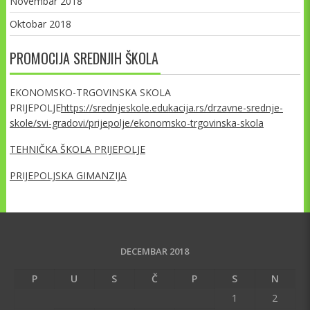
Novembar 2018
Oktobar 2018
PROMOCIJA SREDNJIH ŠKOLA
EKONOMSKO-TRGOVINSKA SKOLA
PRIJEPOLJE
https://srednjeskole.edukacija.rs/drzavne-srednje-
skole/svi-gradovi/prijepolje/ekonomsko-trgovinska-skola
TEHNIČKA ŠKOLA PRIJEPOLJE
PRIJEPOLJSKA GIMANZIJA
DECEMBAR 2018
P
U
S
Č
P
S
N
1
2