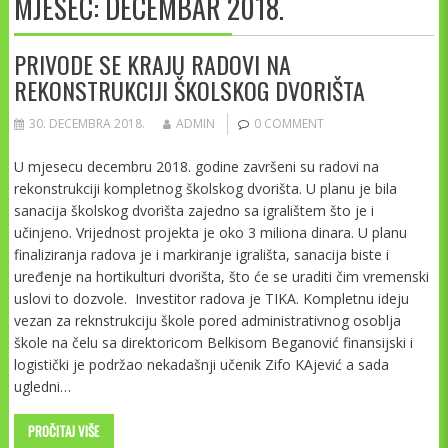
MJESEC:
DECEMBAR 2018.
PRIVODE SE KRAJU RADOVI NA
REKONSTRUKCIJI ŠKOLSKOG DVORIŠTA
30. DECEMBRA 2018.
ADMIN
0 COMMENT
U mjesecu decembru 2018. godine završeni su radovi na
rekonstrukciji kompletnog školskog dvorišta. U planu je bila
sanacija školskog dvorišta zajedno sa igralištem što je i
učinjeno. Vrijednost projekta je oko 3 miliona dinara. U planu
finaliziranja radova je i markiranje igrališta, sanacija biste i
uređenje na hortikulturi dvorišta, što će se uraditi čim vremenski
uslovi to dozvole. Investitor radova je TIKA. Kompletnu ideju
vezan za reknstrukciju škole pored administrativnog osoblja
škole na čelu sa direktoricom Belkisom Beganović finansijski i
logistički je podržao nekadašnji učenik Zifo KAjević a sada
ugledni…
PROČITAJ VIŠE