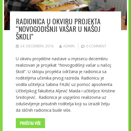
RADIONICA U OKVIRU PROJEKTA
“NOVOGODIŠNJI VAŠAR U NAŠOJ
ŠKOLI”
24. DECEMBRA 2018.
ADMIN
0 COMMENT
U okviru projektne nastave u mjesecu decembru
realizovan je projekat “Novogodišnji vašar u našoj
školi”. U sklopu projekta održana je radionica sa
roditeljima učenika prvog razreda. Radionicu je
vodila učiteljica Sabina FAzlić uz pomoć apsolventa
Učiteljskog fakulteta Aljević Maida i učiteljice Kristine
Sredojević. Radionica je uspješno realizovna uz
oduševljenje prisutnih roditelja koji su izrazili želju
da sličnih radionica bude više.
PROČITAJ VIŠE