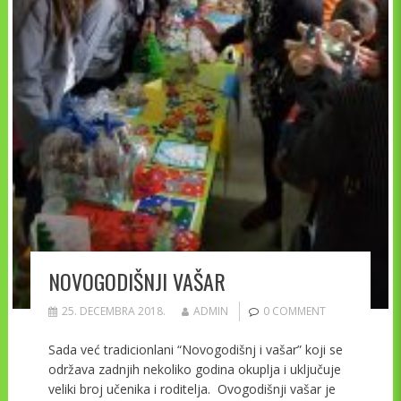
NOVOGODIŠNJI VAŠAR
25. DECEMBRA 2018.
ADMIN
0 COMMENT
Sada već tradicionlani “Novogodišnj i vašar” koji se
održava zadnjih nekoliko godina okuplja i uključuje
veliki broj učenika i roditelja. Ovogodišnji vašar je