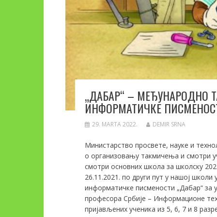
„ДАБАР“ – МЕЂУНАРОДНО Т
ИНФОРМАТИЧКЕ ПИСМЕНОСТ
29. MARTA 2022.
DEMIR SRNA
Министарство просвете, науке и технол
о организовању такмичења и смотри у
смотри основних школа за школску 2021
26.11.2021. по други пут у нашој школ
информатичке писмености „Дабар“ за 
професора Србије – Информационе техно
пријављених ученика из 5, 6, 7 и 8 раз