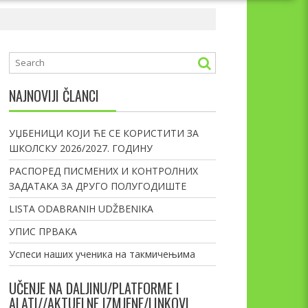
NAJNOVIJI ČLANCI
УЏБЕНИЦИ КОЈИ ЋЕ СЕ КОРИСТИТИ ЗА
ШКОЛСКУ 2026/2027. ГОДИНУ
РАСПОРЕД ПИСМЕНИХ И КОНТРОЛНИХ
ЗАДАТАКА ЗА ДРУГО ПОЛУГОДИШТЕ
LISTA ODABRANIH UDŽBENIKA
УПИС ПРВАКА
Успеси наших ученика на такмичењима
UČENJE NA DALJINU/PLATFORME I
ALATI//AKTUELNE IZMJENE/LINKOVI