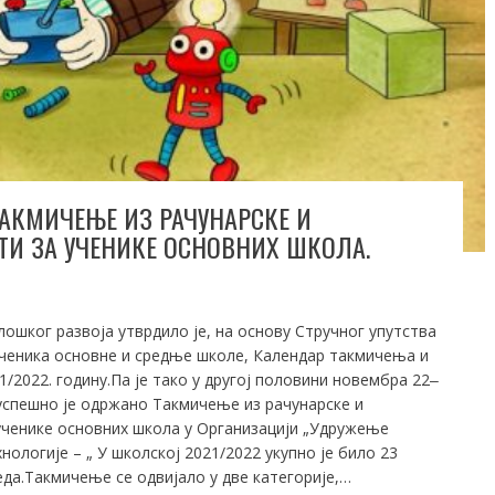
АКМИЧЕЊЕ ИЗ РАЧУНАРСКЕ И
И ЗА УЧЕНИКЕ ОСНОВНИХ ШКОЛА.
ошког развоја утврдило је, на основу Стручног упутства
ченика основне и средње школе, Календар такмичења и
/2022. годину.Па је тако у другој половини новембра 22‒
и успешно је одржано Такмичење из рачунарске и
ученике основних школа у Организацији „Удружење
логије – „ У школској 2021/2022 укупно је било 23
реда.Такмичење се одвијало у две категорије,…