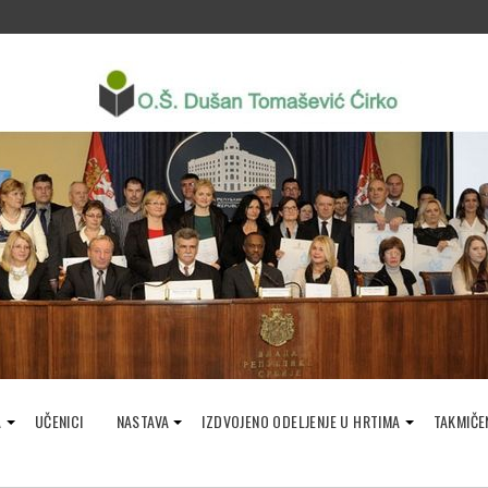
A
UČENICI
NASTAVA
IZDVOJENO ODELJENJE U HRTIMA
TAKMIČE