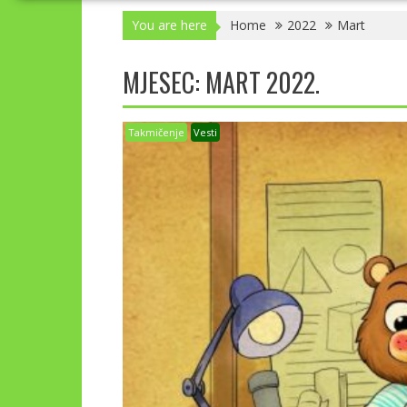
You are here
Home
2022
Mart
MJESEC:
MART 2022.
Takmičenje
Vesti