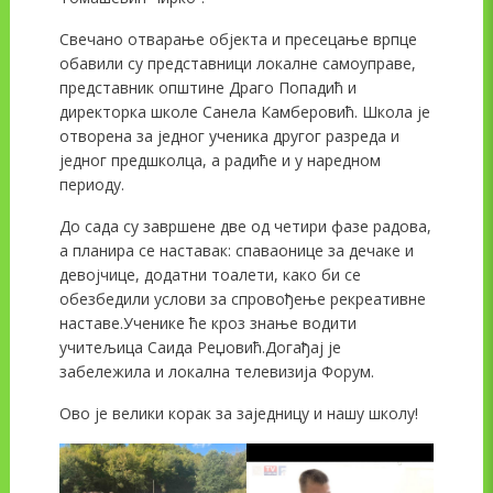
Свечано отварање објекта и пресецање врпце
обавили су представници локалне самоуправе,
представник општине Драго Попадић и
директорка школе Санела Камберовић. Школа је
отворена за једног ученика другог разреда и
једног предшколца, а радиће и у наредном
периоду.
До сада су завршене две од четири фазе радова,
а планира се наставак: спаваонице за дечаке и
девојчице, додатни тоалети, како би се
обезбедили услови за спровођење рекреативне
наставе.Ученике ће кроз знање водити
учитељица Саида Реџовић.Догађај је
забележила и локална телевизија Форум.
Ово је велики корак за заједницу и нашу школу!