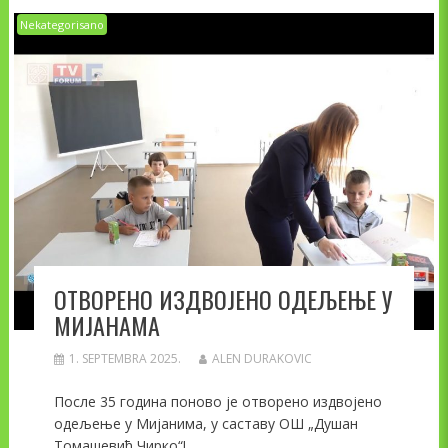
Nekategorisano
ОТВОРЕНО ИЗДВОЈЕНО ОДЕЉЕЊЕ У
МИЈАНАМА
1. SEPTEMBRA 2025.
ALEN DURAKOVIC
После 35 година поново је отворено издвојено
одељење у Мијанима, у саставу ОШ „Душан
Томашевић Чирко“!