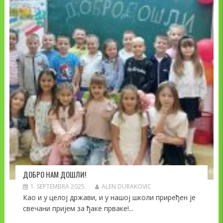
ДОБРО НАМ ДОШЛИ!
1. SEPTEMBRA 2025.
ALEN DURAKOVIC
Као и у целој држави, и у нашој школи приређен је
свечани пријем за ђаке прваке!...