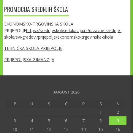
PROMOCIJA SREDNJIH ŠKOLA
EKONOMSKO-TRGOVINSKA SKOLA
PRIJEPOLJE
https://srednjeskole.edukacija.rs/drzavne-srednje-
skole/svi-gradovi/prijepolje/ekonomsko-trgovinska-skola
TEHNIČKA ŠKOLA PRIJEPOLJE
PRIJEPOLJSKA GIMANZIJA
AUGUST 2026
P
U
S
Č
P
S
N
1
2
3
4
5
6
7
8
9
10
11
12
13
14
15
16