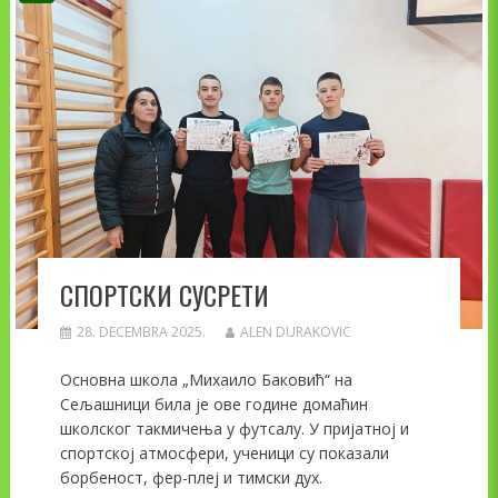
СПОРТСКИ СУСРЕТИ
28. DECEMBRA 2025.
ALEN DURAKOVIC
Основна школа „Михаило Баковић“ на
Сељашници била је ове године домаћин
школског такмичења у футсалу. У пријатној и
спортској атмосфери, ученици су показали
борбеност, фер-плеј и тимски дух.