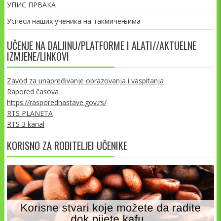
УПИС ПРВАКА
Успеси наших ученика на такмичењима
UČENJE NA DALJINU/PLATFORME I ALATI//AKTUELNE
IZMJENE/LINKOVI
Zavod za unapređivanje obrazovanja i vaspitanja
Rapored časova
https://rasporednastave.gov.rs/
RTS PLANETA
RTS 3 kanal
KORISNO ZA RODITELJEI UČENIKE