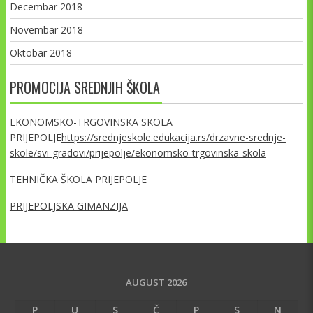
Decembar 2018
Novembar 2018
Oktobar 2018
PROMOCIJA SREDNJIH ŠKOLA
EKONOMSKO-TRGOVINSKA SKOLA
PRIJEPOLJE
https://srednjeskole.edukacija.rs/drzavne-srednje-
skole/svi-gradovi/prijepolje/ekonomsko-trgovinska-skola
TEHNIČKA ŠKOLA PRIJEPOLJE
PRIJEPOLJSKA GIMANZIJA
AUGUST 2026
P
U
S
Č
P
S
N