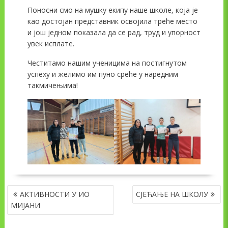
Поносни смо на мушку екипу наше школе, која је
као достојан представник освојила треће место
и још једном показала да се рад, труд и упорност
увек исплате.
Честитамо нашим ученицима на постигнутом
успеху и желимо им пуно среће у наредним
такмичењима!
NAVIGACIJA
АКТИВНОСТИ У ИО
СЈЕЋАЊЕ НА ШКОЛУ
ČLANAKA
МИЈАНИ