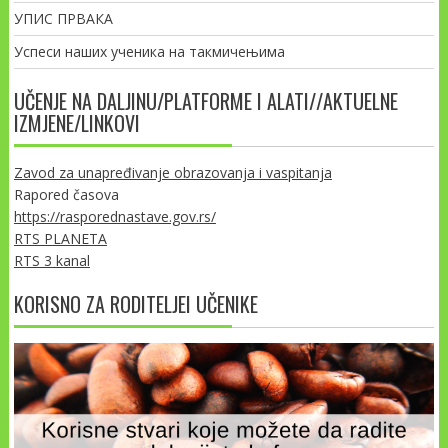
УПИС ПРВАКА
Успеси наших ученика на такмичењима
UČENJE NA DALJINU/PLATFORME I ALATI//AKTUELNE
IZMJENE/LINKOVI
Zavod za unapređivanje obrazovanja i vaspitanja
Rapored časova
https://rasporednastave.gov.rs/
RTS PLANETA
RTS 3 kanal
KORISNO ZA RODITELJEI UČENIKE