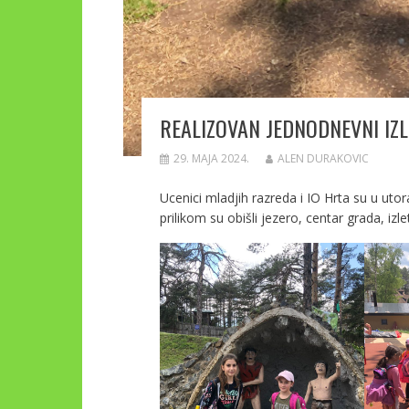
REALIZOVAN JEDNODNEVNI IZ
29. MAJA 2024.
ALEN DURAKOVIC
Ucenici mladjih razreda i IO Hrta su u uto
prilikom su obišli jezero, centar grada, izle