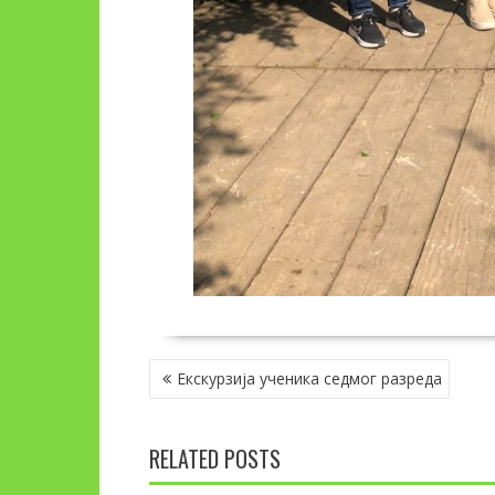
NAVIGACIJA
Екскурзија ученика седмог разреда
ČLANAKA
RELATED POSTS