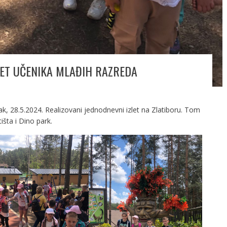
LET UČENIKA MLAĐIH RAZREDA
rak, 28.5.2024. Realizovani jednodnevni izlet na Zlatiboru. Tom
tišta i Dino park.