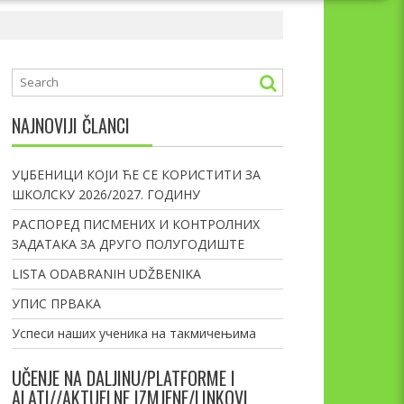
NAJNOVIJI ČLANCI
УЏБЕНИЦИ КОЈИ ЋЕ СЕ КОРИСТИТИ ЗА
ШКОЛСКУ 2026/2027. ГОДИНУ
РАСПОРЕД ПИСМЕНИХ И КОНТРОЛНИХ
ЗАДАТАКА ЗА ДРУГО ПОЛУГОДИШТЕ
LISTA ODABRANIH UDŽBENIKA
УПИС ПРВАКА
Успеси наших ученика на такмичењима
UČENJE NA DALJINU/PLATFORME I
ALATI//AKTUELNE IZMJENE/LINKOVI