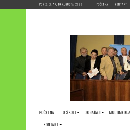
Skip
PONEDJELJAK, 10 AUGUSTA, 2026
POČETNA
KONTAKT
to
content
POČETNA
O ŠKOLI
DOGAĐAJI
MULTIMEDIJ
KONTAKT