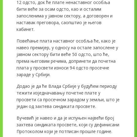
12 одсто, док ће плате ненаставног особља
бити веће за осам одсто, као и осталим
запосленима у јавном сектору, а договорен и
наставак преговора, саопштио је његов
кабинет.
Повећање плата наставног особља ће, како је
навео премијер, у односу на остале запослене у
јавном сектору бити веће 50 одсто, што ће,
према његовим речима, допринети да почетна
плата у просвети износи 94 одсто просечне
зараде у Србији.
Додао је да ће Влада Србије у будућем периоду
тежити изједначавању почетне плате у
просвети са просечном зарадом у земљи, што је
један од захтева синдиката просвете.
Вучевић је навео и да је испуњен највећи број
захтева синдиката просвете, који су дефинисани
Протоколом који је потписан прошле године.