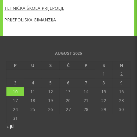
TEHNIČKA ŠKOLA PRIJEPOLJE
PRIJEPOLJSKA GIMANZIJA
AUGUST 2026
P
U
S
Č
P
S
N
1
2
3
4
5
6
7
8
9
10
11
12
13
14
15
16
17
18
19
20
21
22
23
24
25
26
27
28
29
30
31
« jul