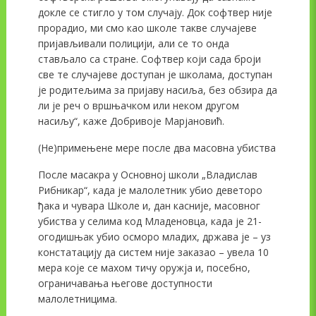
докле се стигло у том случају. Док софтвер није
прорадио, ми смо као школе такве случајеве
пријављивали полицији, али се то онда
стављало са стране. Софтвер који сада броји
све те случајеве доступан је школама, доступан
је родитељима за пријаву насиља, без обзира да
ли је реч о вршњачком или неком другом
насиљу“, каже Добривоје Марјановић.
(Не)примењене мере после два масовна убиства
После масакра у Основној школи „Владислав
Рибникар“, када је малолетник убио деветоро
ђака и чувара Школе и, дан касније, масовног
убиства у селима код Младеновца, када је 21-
огодишњак убио осморо младих, држава је – уз
констатацију да систем није заказао – увела 10
мера које се махом тичу оружја и, посебно,
ограничавања његове доступности
малолетницима.