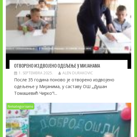
ОТВОРЕНО ИЗДВОЈЕНО ОДЕЉЕЊЕ У МИЈАНАМА
1. SEPTEMBRA 2025.
ALEN DURAKOVIC
После 35 година поново је отворено издвојено
одељење у Мијанима, у саставу ОШ „Душан
Томашевић Чирко“!...
Nekategorisano