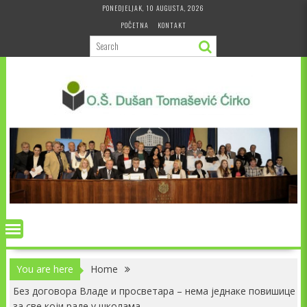
Skip
PONEDJELJAK, 10 AUGUSTA, 2026
to
POČETNA
KONTAKT
content
You are here
Home
Без договора Владе и просветара – нема једнаке повишице
за све који раде у школама