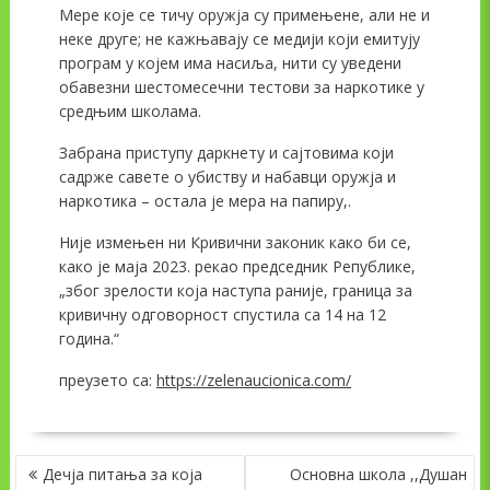
Мере које се тичу оружја су примењене, али не и
неке друге; не кажњавају се медији који емитују
програм у којем има насиља, нити су уведени
обавезни шестомесечни тестови за наркотике у
средњим школама.
Забрана приступу даркнету и сајтовима који
садрже савете о убиству и набавци оружја и
наркотика – остала је мера на папиру,.
Није измењен ни Кривични законик како би се,
како је маја 2023. рекао председник Републике,
„због зрелости која наступа раније, граница за
кривичну одговорност спустила са 14 на 12
година.“
преузето са:
https://zelenaucionica.com/
NAVIGACIJA
Дечја питања за која
Основна школа ,,Душан