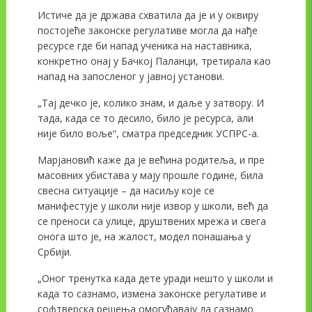
Истиче да је држава схватила да је и у оквиру
постојеће законске регулативе могла да нађе
ресурсе где би напад ученика на наставника,
конкретно онај у Бачкој Паланци, третирала као
напад на запосленог у јавној установи.
„Тај дечко је, колико знам, и даље у затвору. И
тада, када се то десило, било је ресурса, али
није било воље“, сматра председник УСПРС-а.
Марјановић каже да је већина родитеља, и пре
масовних убистава у мају прошле године, била
свесна ситуације – да насиљу које се
манифестује у школи није извор у школи, већ да
се преноси са улице, друштвених мрежа и свега
онога што је, на жалост, модел понашања у
Србији.
„Оног тренутка када дете уради нешто у школи и
када то сазнамо, измена законске регулативе и
софтверска решења омогућавају да сазнамо