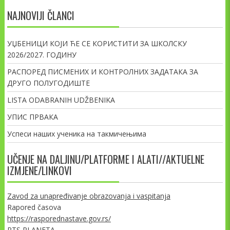
NAJNOVIJI ČLANCI
УЏБЕНИЦИ КОЈИ ЋЕ СЕ КОРИСТИТИ ЗА ШКОЛСКУ
2026/2027. ГОДИНУ
РАСПОРЕД ПИСМЕНИХ И КОНТРОЛНИХ ЗАДАТАКА ЗА
ДРУГО ПОЛУГОДИШТЕ
LISTA ODABRANIH UDŽBENIKA
УПИС ПРВАКА
Успеси наших ученика на такмичењима
UČENJE NA DALJINU/PLATFORME I ALATI//AKTUELNE
IZMJENE/LINKOVI
Zavod za unapređivanje obrazovanja i vaspitanja
Rapored časova
https://rasporednastave.gov.rs/
RTS PLANETA