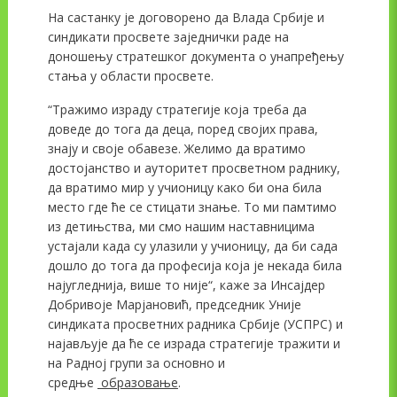
На састанку је договорено да Влада Србије и
синдикати просвете заједнички раде на
доношењу стратешког документа о унапређењу
стања у области просвете.
“Тражимо израду стратегије која треба да
доведе до тога да деца, поред својих права,
знају и своје обавезе. Желимо да вратимо
достојанство и ауторитет просветном раднику,
да вратимо мир у учионицу како би она била
место где ће се стицати знање. То ми памтимо
из детињства, ми смо нашим наставницима
устајали када су улазили у учионицу, да би сада
дошло до тога да професија која је некада била
најугледнија, више то није“, каже за Инсајдер
Добривоје Марјановић, председник Уније
синдиката просветних радника Србије (УСПРС) и
најављује да ће се израда стратегије тражити и
на Радној групи за основно и
средње
образовање
.