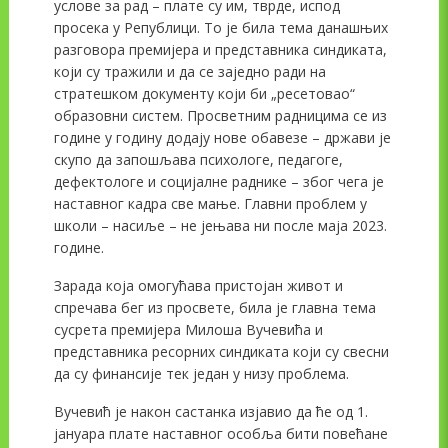
услове за рад – плате су им, тврде, испод
просека у Републици. То је била тема данашњих
разговора премијера и представника синдиката,
који су тражили и да се заједно ради на
стратешком документу који би „ресетовао“
образовни систем. Просветним радницима се из
године у годину додају нове обавезе – држави је
скупо да запошљава психологе, педагоге,
дефектологе и социјалне раднике – због чега је
наставног кадра све мање. Главни проблем у
школи – насиље – не јењава ни после маја 2023.
године.
Зарада која омогућава пристојан живот и
спречава бег из просвете, била је главна тема
сусрета премијера Милоша Вучевића и
представника ресорних синдиката који су свесни
да су финансије тек један у низу проблема.
Вучевић је након састанка изјавио да ће од 1.
јануара плате наставног особља бити повећане