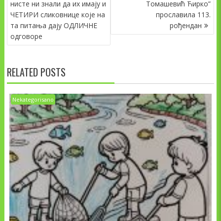
ČLANAKA
нисте ни знали да их имају и
Томашевић Ћирко”
ЧЕТИРИ сликовнице које на
прославила 113.
та питања дају ОДЛИЧНЕ
рођендан
одговоре
RELATED POSTS
Nekategorisano