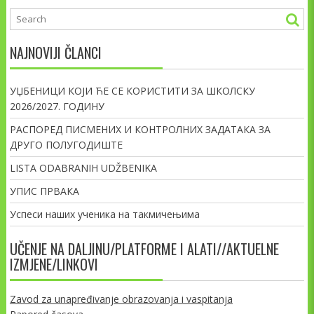
NAJNOVIJI ČLANCI
УЏБЕНИЦИ КОЈИ ЋЕ СЕ КОРИСТИТИ ЗА ШКОЛСКУ
2026/2027. ГОДИНУ
РАСПОРЕД ПИСМЕНИХ И КОНТРОЛНИХ ЗАДАТАКА ЗА
ДРУГО ПОЛУГОДИШТЕ
LISTA ODABRANIH UDŽBENIKA
УПИС ПРВАКА
Успеси наших ученика на такмичењима
UČENJE NA DALJINU/PLATFORME I ALATI//AKTUELNE
IZMJENE/LINKOVI
Zavod za unapređivanje obrazovanja i vaspitanja