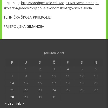
PRIJEPOLJE
https://srednjeskole.edukacija.rs/drzavne-srednje-
skole/svi-gradovi/prijepolje/ekonomsko-trgovinska-skola
TEHNIČKA ŠKOLA PRIJEPOLJE
PRIJEPOLJSKA GIMANZIJA
JANUAR 2019
P
U
S
Č
P
S
N
1
2
3
4
5
6
7
8
9
10
11
12
13
14
15
16
17
18
19
20
21
22
23
24
25
26
27
28
29
30
31
« dec
feb »