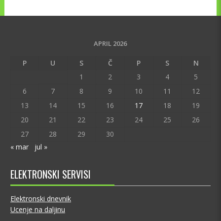
APRIL 2026
P
U
S
Č
P
S
N
1
2
3
4
5
6
7
8
9
10
11
12
13
14
15
16
17
18
19
20
21
22
23
24
25
26
27
28
29
30
« mar
jul »
ELEKTRONSKI SERVISI
Elektronski dnevnik
Ucenje na daljinu