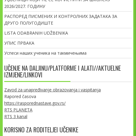
2026/2027. ГОДИНУ
РАСПОРЕД ПИСМЕНИХ И КОНТРОЛНИХ ЗАДАТАКА ЗА
ДРУГО ПОЛУГОДИШТЕ
LISTA ODABRANIH UDŽBENIKA
УПИС ПРВАКА
Успеси наших ученика на такмичењима
UČENJE NA DALJINU/PLATFORME I ALATI//AKTUELNE
IZMJENE/LINKOVI
Zavod za unapređivanje obrazovanja i vaspitanja
Rapored časova
https://rasporednastave.gov.rs/
RTS PLANETA
RTS 3 kanal
KORISNO ZA RODITELJEI UČENIKE