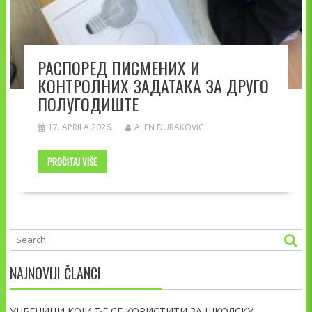
РАСПОРЕД ПИСМЕНИХ И
КОНТРОЛНИХ ЗАДАТАКА ЗА ДРУГО
ПОЛУГОДИШТЕ
17. APRILA 2026.
ALEN DURAKOVIC
PROČITAJ VIŠE
NAJNOVIJI ČLANCI
УЏБЕНИЦИ КОЈИ ЋЕ СЕ КОРИСТИТИ ЗА ШКОЛСКУ