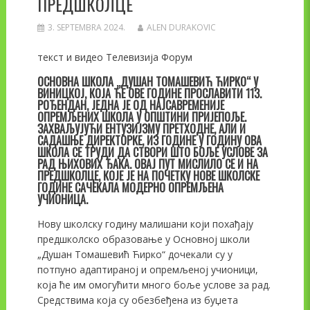
ПРЕДШКОЛЦЕ
3. SEPTEMBRA 2024.
ALEN DURAKOVIC
текст и видео Телевизија Форум
ОСНОВНА ШКОЛА „ДУШАН ТОМАШЕВИЋ ЋИРКО“ У
ВИНИЦКОЈ, КОЈА ЋЕ ОВЕ ГОДИНЕ ПРОСЛАВИТИ 113.
РОЂЕНДАН, ЈЕДНА ЈЕ ОД НАЈСАВРЕМЕНИЈЕ
ОПРЕМЉЕНИХ ШКОЛА У ОПШТИНИ ПРИЈЕПОЉЕ.
ЗАХВАЉУЈУЋИ ЕНТУЗИЈЗМУ ПРЕТХОДНЕ, АЛИ И
САДАШЊЕ ДИРЕКТОРКЕ, ИЗ ГОДИНЕ У ГОДИНУ ОВА
ШКОЛА СЕ ТРУДИ ДА СТВОРИ ШТО БОЉЕ УСЛОВЕ ЗА
РАД ЊИХОВИХ ЂАКА. ОВАЈ ПУТ МИСЛИЛО СЕ И НА
ПРЕДШКОЛЦЕ, КОЈЕ ЈЕ НА ПОЧЕТКУ НОВЕ ШКОЛСКЕ
ГОДИНЕ САЧЕКАЛА МОДЕРНО ОПРЕМЉЕНА
УЧИОНИЦА.
Нову школску годину малишани који похађају
предшколско образовање у Основној школи
„Душан Томашевић Ћирко“ дочекали су у
потпуно адаптираној и опремљеној учионици,
која ће им омогућити много боље услове за рад.
Средствима која су обезбеђена из буџета