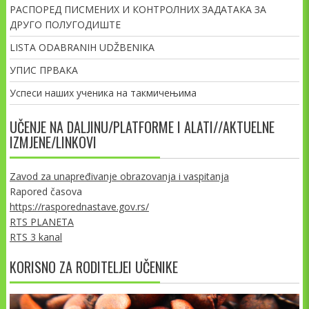
РАСПОРЕД ПИСМЕНИХ И КОНТРОЛНИХ ЗАДАТАКА ЗА
ДРУГО ПОЛУГОДИШТЕ
LISTA ODABRANIH UDŽBENIKA
УПИС ПРВАКА
Успеси наших ученика на такмичењима
UČENJE NA DALJINU/PLATFORME I ALATI//AKTUELNE
IZMJENE/LINKOVI
Zavod za unapređivanje obrazovanja i vaspitanja
Rapored časova
https://rasporednastave.gov.rs/
RTS PLANETA
RTS 3 kanal
KORISNO ZA RODITELJEI UČENIKE