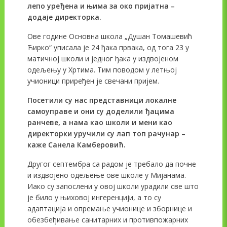
лепо уређена и њима за око пријатна –
додаје директорка.
Ове године Основна школа „Душан Томашевић
Ћирко“ уписала је 24 ђака првака, од тога 23 у
матичној школи и једног ђака у издвојеном
одељењу у Хртима. Тим поводом у летњој
учионици приређен је свечани пријем.
Посетили су нас представници локалне
самоуправе и они су доделили ђацима
ранчеве, а нама као школи и мени као
директорки уручили су лап топ рачунар –
каже
Санела Камберовић.
Другог септембра са радом је требало да почне
и издвојено одељење ове школе у Мијанама.
Иако су запослени у овој школи урадили све што
је било у њиховој ингеренцији, а то су
адаптација и опремање учионице и зборнице и
обезбеђивање санитарних и противпожарних