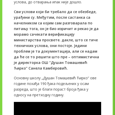
услова, до отварања ипак није дошло.
Сви услови који би требало да се обезбеде,
урађени су. Међутим, после састанка са
начелником са којим сам разговарала по
питању тога, он је био изричит и рекао је да
морамо сачекати верификацију
министарства просвете. дакле, што се тиче
техничких услова, они постоје. Једини
проблем је та документација, али се надам
да ће се то решити што пре – оптимистична
је директорка ОШ “Душан Томашевић
Ћирко” Санела Камберовић.
Основну школу „Душан Томашевић Ћирко“ ове
године похађа 190 ђака подељених у осам
разреда, што је благи пораст броја ђака у
односу на претходну годину.