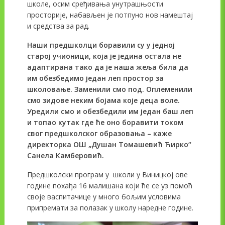
школе, осим сређивања унутрашњости
просторије, набављен је потпуно нов намештај
и средства за рад.
Наши предшколци боравили су у једној
старој учионици, која је једина остала не
адаптирана тако да је наша жеља била да
им обезбедимо један леп простор за
школовање. Заменили смо под. Оплеменили
смо зидове неким бојама које деца воле.
Уредили смо и обезбедили им један баш леп
и топао кутак где ће оно боравити током
свог предшколског образовања – каже
директорка ОШ „Душан Томашевић Ћирко“
Санела Камберовић.
Предшколски програм у школи у Виницкој ове
године похађа 16 малишана који ће се уз помоћ
своје васпитачице у много бољим условима
припремати за полазак у школу наредне године.