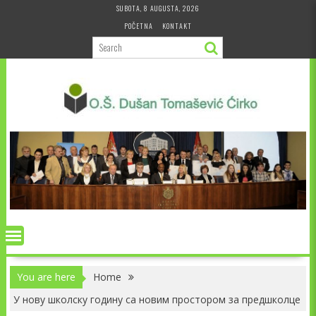
Skip
SUBOTA, 8 AUGUSTA, 2026
to
POČETNA
KONTAKT
content
You are here
Home
У нову школску годину са новим простором за предшколце