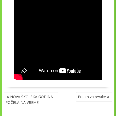
NAVIGACIJA
NOVA ŠKOLSKA GODINA
Prijem za prvake
ČLANAKA
POČELA NA VREME