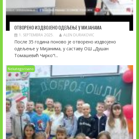
ОТВОРЕНО ИЗДВОЈЕНО ОДЕЉЕЊЕ У МИЈАНАМА
1. SEPTEMBRA 2025.
ALEN DURAKOVIC
После 35 година поново је отворено издвојено
одељење у Мијанима, у саставу ОШ „Душан
Томашевић Чирко“!...
Nekategorisano