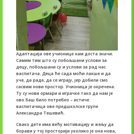
Адаптација ове учионице нам доста значи.
Самим тим што су побољшани услови за
децу, побољшани су и услови за рад нас
васпитача. Деца ће сада моћи лакше и да
уче, да раде, да се играју, јер добили смо
сасвим нови простор. Учионица је окречена.
Ту су нови ормари и играчке тако да нам је
ово баш било потребно – истиче
васпитачица ове предшколске групе
Александра Тешевић.
Свако дете има већу мотивацију и жељу да
борави у тој просторији уколико је она нова,